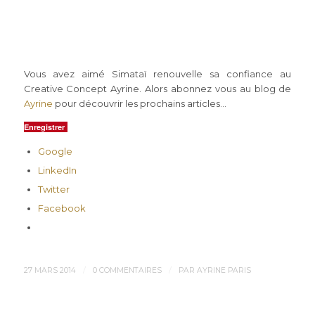
M.LEDOUX S et M.BORGNIET Y
D.G
Vous avez aimé Simataï renouvelle sa confiance au
Creative Concept Ayrine. Alors abonnez vous au blog de
Ayrine
pour découvrir les prochains articles…
Enregistrer
Google
LinkedIn
Twitter
Facebook
/
/
27 MARS 2014
0 COMMENTAIRES
PAR
AYRINE PARIS