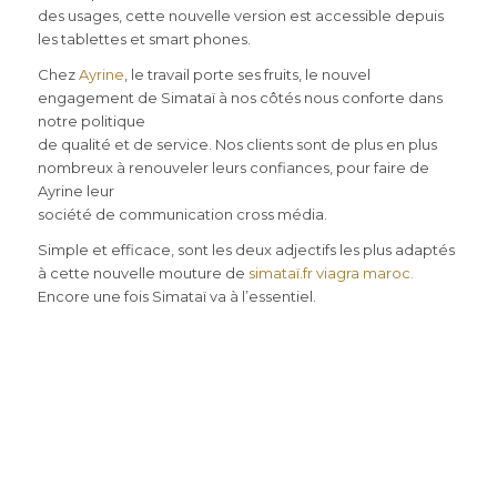
des usages, cette nouvelle version est accessible depuis
les tablettes et smart phones.
Chez
Ayrine
, le travail porte ses fruits, le nouvel
engagement de Simataï à nos côtés nous conforte dans
notre politique
de qualité et de service. Nos clients sont de plus en plus
nombreux à renouveler leurs confiances, pour faire de
Ayrine leur
société de communication cross média.
Simple et efficace, sont les deux adjectifs les plus adaptés
à cette nouvelle mouture de
simataï.fr
viagra maroc
.
Encore une fois Simataï va à l’essentiel.
Simataï est heureux d’avoir renouvelé sa confiance
en Ayrine pour la conception de son nouveau site.
Le bébé se porte bien et a été pris en mains par des
mains bienveillantes et expertes.
Encore merci pour ce travail de qualité.