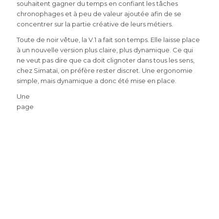
souhaitent gagner du temps en confiant les tâches
chronophages et à peu de valeur ajoutée afin de se
concentrer sur la partie créative de leurs métiers.
Toute de noir vêtue, la V.1 a fait son temps. Elle laisse place
à un nouvelle version plus claire, plus dynamique. Ce qui
ne veut pas dire que ca doit clignoter dans tous les sens,
chez Simataï, on préfère rester discret. Une ergonomie
simple, mais dynamique a donc été mise en place.
Une
page