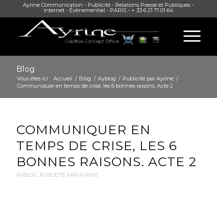
Ayrine Communication - Publicité - Relations Presse et Publiques -
Internet - Évènementiel - PARIS - + 33 6 21 71 01 64
Blog
Vous êtes ici :
Accueil
/
Blog
/
Ayblog
/
Publicité par Ayrine
/
Communiquer en temps de crise, les 6 bonnes raisons. Acte 2
COMMUNIQUER EN
TEMPS DE CRISE, LES 6
BONNES RAISONS. ACTE 2
AYBLOG
,
PUBLICITÉ PAR AYRINE