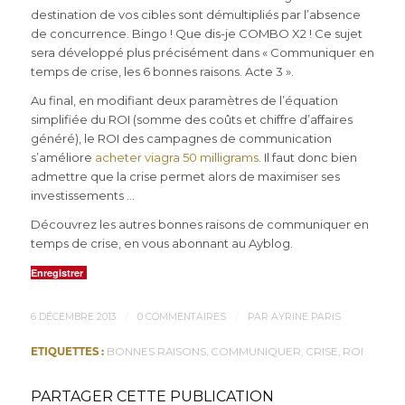
destination de vos cibles sont démultipliés par l’absence
de concurrence. Bingo ! Que dis-je COMBO X2 ! Ce sujet
sera développé plus précisément dans « Communiquer en
temps de crise, les 6 bonnes raisons. Acte 3 ».
Au final, en modifiant deux paramètres de l’équation
simplifiée du ROI (somme des coûts et chiffre d’affaires
généré), le ROI des campagnes de communication
s’améliore
acheter viagra 50 milligrams
. Il faut donc bien
admettre que la crise permet alors de maximiser ses
investissements …
Découvrez les autres bonnes raisons de communiquer en
temps de crise, en vous abonnant au Ayblog.
Enregistrer
/
/
6 DÉCEMBRE 2013
0 COMMENTAIRES
PAR
AYRINE PARIS
ETIQUETTES :
BONNES RAISONS
,
COMMUNIQUER
,
CRISE
,
ROI
PARTAGER CETTE PUBLICATION