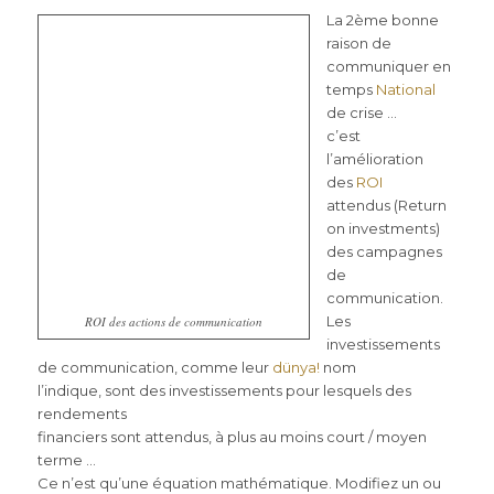
La 2ème bonne
raison de
communiquer en
temps
National
de crise …
c’est
l’amélioration
des
ROI
attendus (Return
on investments)
des campagnes
de
communication.
Les
ROI des actions de communication
investissements
de communication, comme leur
dünya!
nom
l’indique, sont des investissements pour lesquels des
rendements
financiers sont attendus, à plus au moins court / moyen
terme …
Ce n’est qu’une équation mathématique. Modifiez un ou