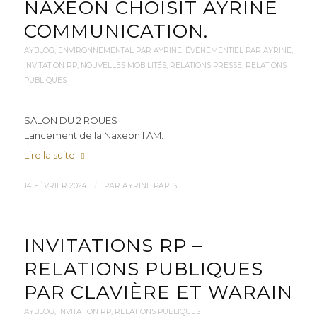
NAXEON CHOISIT AYRINE
COMMUNICATION.
AYBLOG
,
ENVIRONNEMENTAL PAR AYRINE
,
ÉVÈNEMENTIEL PAR AYRINE
,
INVITATION RP
,
NOUVELLES MOBILITÉS
,
RELATIONS PRESSE
,
RELATIONS
PUBLIQUES
SALON DU 2 ROUES
Lancement de la Naxeon I AM.
Lire la suite
/
14 FÉVRIER 2024
PAR
AYRINE PARIS
INVITATIONS RP –
RELATIONS PUBLIQUES
PAR CLAVIÈRE ET WARAIN
AYBLOG
,
INVITATION RP
,
RELATIONS PUBLIQUES