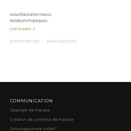
Isola Ristorante Maroc
Relations Publiques
Lire la suite
/
18 NOVEMBRE 2023
PAR
AYRINE PARIS
COMMUNICATION
Stratégie de marque
Création de contenus de marque
Développement créatif