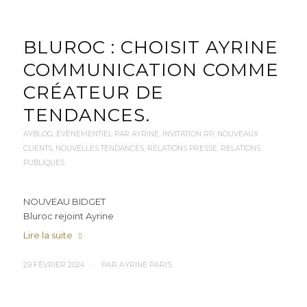
BLUROC : CHOISIT AYRINE
COMMUNICATION COMME
CRÉATEUR DE
TENDANCES.
AYBLOG
,
ÉVÈNEMENTIEL PAR AYRINE
,
INVITATION RP
,
NOUVEAUX
CLIENTS
,
NOUVELLES TENDANCES
,
RELATIONS PRESSE
,
RELATIONS
PUBLIQUES
NOUVEAU BIDGET
Bluroc rejoint Ayrine
Lire la suite
/
29 FÉVRIER 2024
PAR
AYRINE PARIS