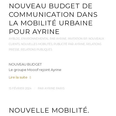
NOUVEAU BUDGET DE
COMMUNICATION DANS
LA MOBILITÉ URBAINE
POUR AYRINE
AYBLOG
,
ENVIRONNEMENTAL PAR AYRINE
,
INVITATION RP
,
NOUVEAUX
CLIENTS
,
NOUVELLES MOBILITÉS
,
PUBLICITÉ PAR AYRINE
,
RELATIONS
PRESSE
,
RELATIONS PUBLIQUES
NOUVEAU BUDGET
Le groupe Mooof rejoint Ayrine
Lire la suite
/
15 FÉVRIER 2024
PAR
AYRINE PARIS
NOUVELLE MOBILITÉ.