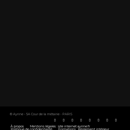
© Ayrine - 5A Cour de la métairie - PARIS
À propos
Mentions légales : site internet ayrine.fr
Politique de confidentialité
Formations : Règlement intérieur