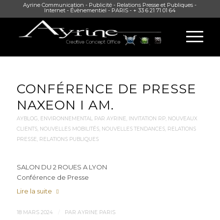
Ayrine Communication - Publicité - Relations Presse et Publiques -
Internet - Évènementiel - PARIS - + 33 6 21 71 01 64
CONFÉRENCE DE PRESSE
NAXEON I AM.
AYBLOG
,
ENVIRONNEMENTAL PAR AYRINE
,
INVITATION RP
,
NOUVEAUX
CLIENTS
,
NOUVELLES MOBILITÉS
,
NOUVELLES TENDANCES
,
RELATIONS
PRESSE
,
RELATIONS PUBLIQUES
SALON DU 2 ROUES A LYON
Conférence de Presse
Lire la suite
/
18 MARS 2024
PAR
AYRINE PARIS