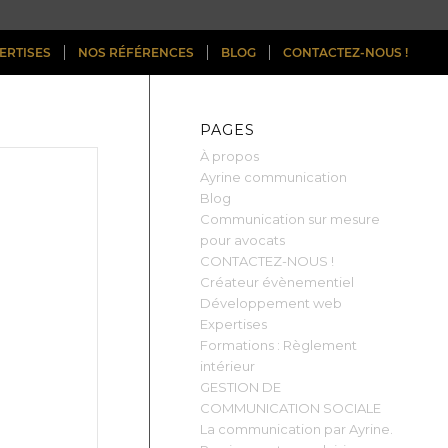
ERTISES
NOS RÉFÉRENCES
BLOG
CONTACTEZ-NOUS !
PAGES
À propos
Ayrine communication
Blog
Communication sur mesure
pour avocats
CONTACTEZ-NOUS !
Créateur évènementiel
Développement web
Expertises
Formations : Règlement
intérieur
GESTION DE
COMMUNICATION SOCIALE
La communication par Ayrine.