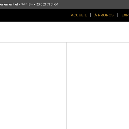
ènementiel - PARIS - + 33 6 21 71 01 64
ACCUEIL
À PROPOS
EXP