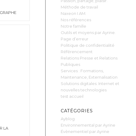
Passion, partage, plaisir.
Méthode de travail
OGRAPHE
Naxeon I AM.
Nos références
Notre famille
Outils et moyens par Ayrine.
Page d’erreur
Politique de confidentialité
Référencement
Relations Presse et Relations
Publiques
Services : Formations,
Maintenance, Externalisation
Solutions digitales: Internet et
nouvelles technologies
test accueil
CATÉGORIES
Ayblog
Environnemental par Ayrine
R LA
Évènementiel par Ayrine