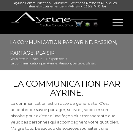
Ayrine Communication - Publicité - Relations Presse et Publiques -
Internet - Évènementiel - PARIS - + 33 6 21 71 01 64
LA COMMUNICATION PAR AYRINE. PASSION,
PARTAGE, PLAISIR.
Vous êtes ici :
Accueil
/
Expertises
/
La communication par Ayrine. Passion, partage, plaisir.
LA COMMUNICATION PAR
AYRINE.
La communication est un acte de générosité. C’est
accepter de savoir partager, se livrer, raconter son
histoire pour exister d’une façon plus transparente aux
yeux des personnes qui accompagnent votre quotidien.
Malgré tout, beaucoup de sociétés souhaitent une