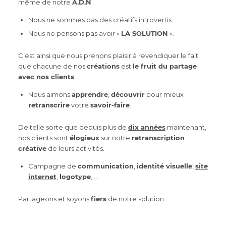
même de notre
A.D.N
.
Nous ne sommes pas des créatifs introvertis.
Nous ne pensons pas avoir «
LA SOLUTION
».
C’est ainsi que nous prenons plaisir à revendiquer le fait
que chacune de nos
créations
est
le fruit du partage
avec nos clients
.
Nous aimons
apprendre
,
découvrir
pour mieux
retranscrire
votre
savoir-faire
.
De telle sorte que depuis plus de
dix années
maintenant,
nos clients sont
élogieux
sur notre
retranscription
créative
de leurs activités.
Campagne de
communication
,
identité visuelle
,
site
internet
,
logotype
, …
Partageons et soyons
fiers
de notre solution.