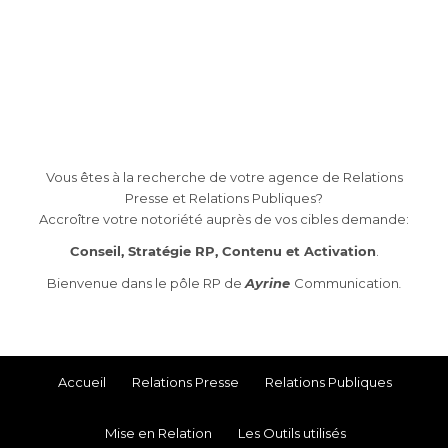
Vous êtes à la recherche de votre agence de Relations
Presse et Relations Publiques?
Accroître votre notoriété auprès de vos cibles demande:
Conseil, Stratégie RP, Contenu et Activation
.
Bienvenue dans le pôle RP de
Ayrine
Communication
.
Accueil
Relations Presse
Relations Publiques
Mise en Relation
Les Outils utilisés
EXPÉRIENCE ET EXPERTISE POUR UNE