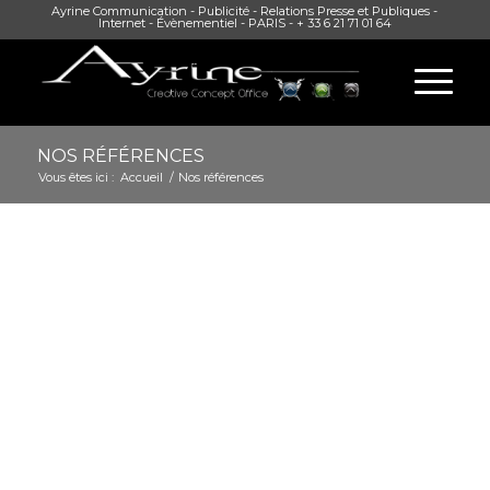
Ayrine Communication - Publicité - Relations Presse et Publiques -
Internet - Évènementiel - PARIS - + 33 6 21 71 01 64
NOS RÉFÉRENCES
Vous êtes ici :
Accueil
/
Nos références