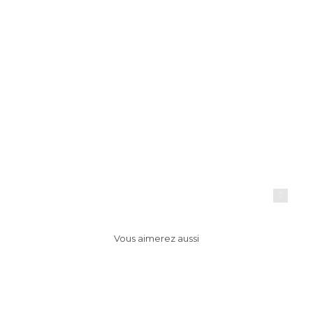
Atec ingenerie / site internet vitrine
par Ayrine
ayrine
Vous aimerez aussi