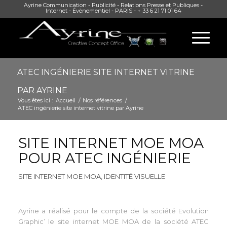
Ayrine Communication - Publicité - Relations Presse et Publiques -
Internet - Évènementiel - PARIS - + 33 6 21 71 01 64
ATEC INGÉNIERIE SITE INTERNET VITRINE
PAR AYRINE
Vous êtes ici :
Accueil
/
Nos références
/
ATEC ingénierie site internet vitrine par Ayrine
SITE INTERNET MOE MOA
POUR ATEC INGÉNIERIE
SITE INTERNET MOE MOA, IDENTITÉ VISUELLE
Ayrine a réalisé pour le compte de la société Evolution
Graphic’ le site internet MOE MOA de la société ATEC