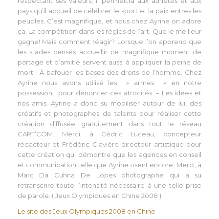
respectant ses valeurs, il permettra aux athlètes et aux
pays qu’il accueil de célébrer le sport et la paix entres les
peuples. C’est magnifique, et nous chez Ayrine on adore
ça. La compétition dans les règles de l’art. Que le meilleur
gagne! Mais comment réagir? Lorsque l’on apprend que
les stades censés accueillir ce magnifique moment de
partage et d’amitié servent aussi à appliquer la peine de
mort. À bafouer les bases des droits de l’homme. Chez
Ayrine nous avons utilisé les » armes » en notre
possession, pour dénoncer ces atrocités. – Les idées et
nos amis. Ayrine a donc su mobiliser autour de lui, des
créatifs et photographes de talents pour réaliser cette
création diffusée gratuitement dans tout le réseau
CART’COM. Merci, à Cédric Luceau, concepteur
rédacteur et Frédéric Clavière directeur artistique pour
cette création qui démontre que les agences en conseil
et communication telle que Ayrine osent encore. Merci, à
Marc Da Cuhna De Lopes photographe qui a su
retranscrire toute l’intensité nécessaire à une telle prise
de parole. ( Jeux Olympiques en Chine 2008 )
Le site des Jeux Olympiques 2008 en Chine