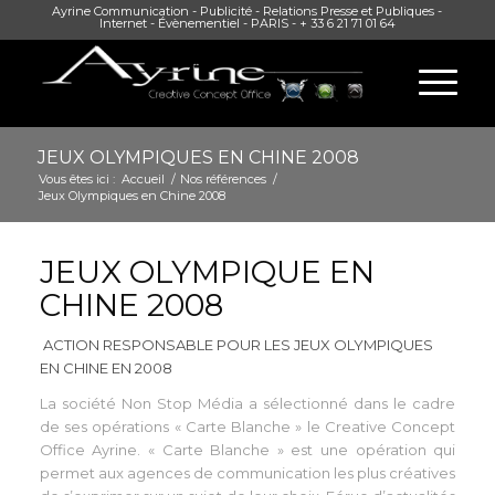
Ayrine Communication - Publicité - Relations Presse et Publiques -
Internet - Évènementiel - PARIS - + 33 6 21 71 01 64
JEUX OLYMPIQUES EN CHINE 2008
Vous êtes ici :
Accueil
/
Nos références
/
Jeux Olympiques en Chine 2008
JEUX OLYMPIQUE EN
CHINE 2008
ACTION RESPONSABLE POUR LES JEUX OLYMPIQUES
EN CHINE EN 2008
La société Non Stop Média a sélectionné dans le cadre
de ses opérations « Carte Blanche » le Creative Concept
Office Ayrine. « Carte Blanche » est une opération qui
permet aux agences de communication les plus créatives