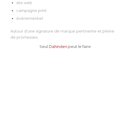
site web
campagne print
événementiel
Autour d’une signature de marque pertinente et pleine
de promesses.
Seul
Dahinden
peut le faire
Atec ingenerie / site internet vitrine
par Ayrine