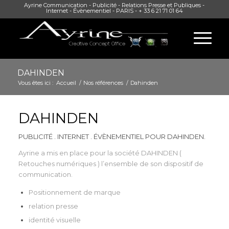
Ayrine Communication - Publicité - Relations Presse et Publiques -
Internet - Évènementiel - PARIS - + 33 6 21 71 01 64
DAHINDEN
Vous êtes ici :
Accueil
/
Nos références
/
Dahinden
DAHINDEN
PUBLICITÉ . INTERNET . ÉVÈNEMENTIEL POUR DAHINDEN.
Ayrine a mis en place pour la société DAHINDEN (
Retouches numériques ) l’ensemble de son dispositif de
communication.
Positionnement de marque
relation presse
identité visuelle