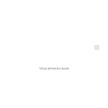
My Famous Tee Shirt / identité
visuelle par Ayrine
ayrine
Vous aimerez aussi