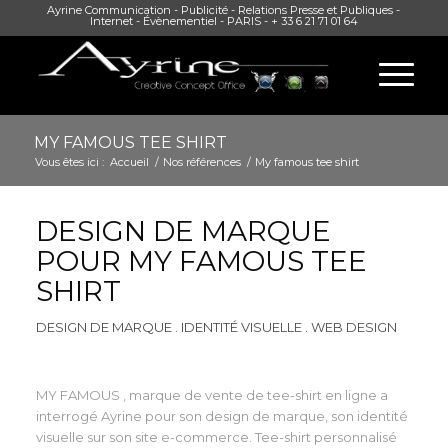
Ayrine Communication - Publicité - Relations Presse et Publiques -
Internet - Évènementiel - PARIS - + 33 6 21 71 01 64
MY FAMOUS TEE SHIRT
Vous êtes ici :
Accueil
/
Nos références
/
My famous tee shirt
DESIGN DE MARQUE
POUR MY FAMOUS TEE
SHIRT
DESIGN DE MARQUE . IDENTITÉ VISUELLE . WEB DESIGN
MY FAMOUS , marque de vente de tee-shirt en ligne a
interrogé Ayrine pour son design de marque, son identité
visuelle sur son site e-commerce. Tee-shirt personnalisé