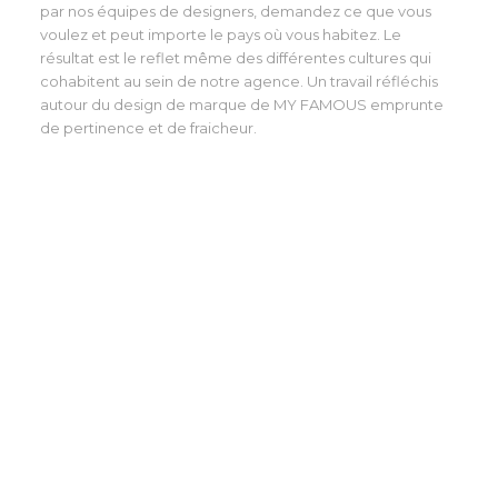
par nos équipes de designers, demandez ce que vous
voulez et peut importe le pays où vous habitez. Le
résultat est le reflet même des différentes cultures qui
cohabitent au sein de notre agence. Un travail réfléchis
autour du design de marque de MY FAMOUS emprunte
de pertinence et de fraicheur.
My Famous Tee Shirt / identité
visuelle par Ayrine