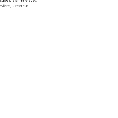
rsque plaisir rime avec
vière, Directeur