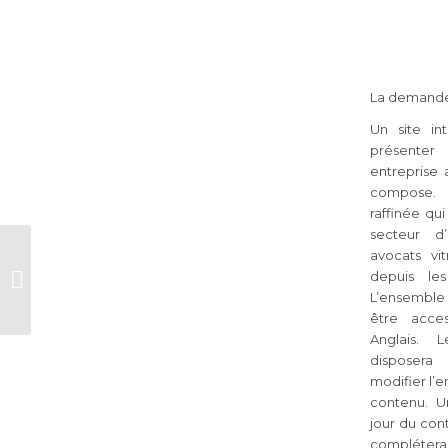
La demande
Un site in
présenter
entreprise 
compose. 
raffinée qu
secteur d’
avocats vi
Stand sur mesure
depuis les
pour INVENTY par
L’ensemble d
Ayrine
être acce
Anglais. 
disposera
modifier l’
contenu. U
jour du con
complétera l