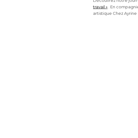
Découvrez notre journé
travail »
. En compagnie
artistique Chez Ayrine