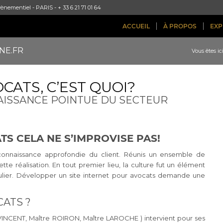
ènementiel - PARIS - + 33 6 21 71 01 64
ACCUEIL
À PROPOS
EXP
NE.FR
Vous êtes ici
CATS, C’EST QUOI?
NAISSANCE POINTUE DU SECTEUR
TS CELA NE S’IMPROVISE PAS!
 connaissance approfondie du client. Réunis un ensemble de
 réalisation. En tout premier lieu, la culture fut un élément
iculier. Développer un site internet pour avocats demande une
CATS ?
 VINCENT, Maître ROIRON, Maître LAROCHE ) intervient pour ses