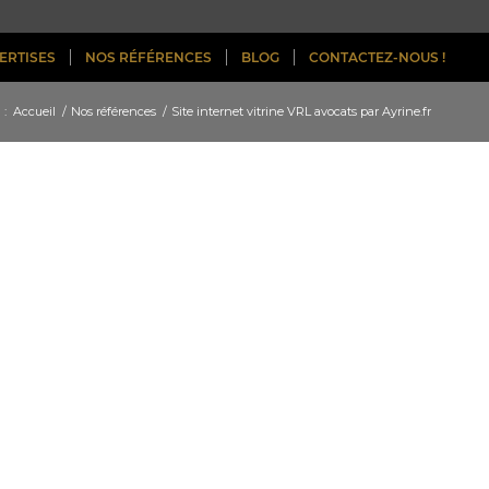
ERTISES
NOS RÉFÉRENCES
BLOG
CONTACTEZ-NOUS !
 :
Accueil
/
Nos références
/
Site internet vitrine VRL avocats par Ayrine.fr
Création de l’identité visuelle de VRL
Avocats par Ayrine.