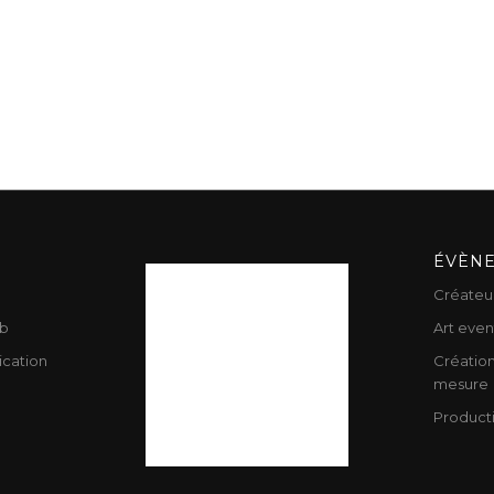
ÉVÈN
Créateu
b
Art even
cation
Création
mesure
Product