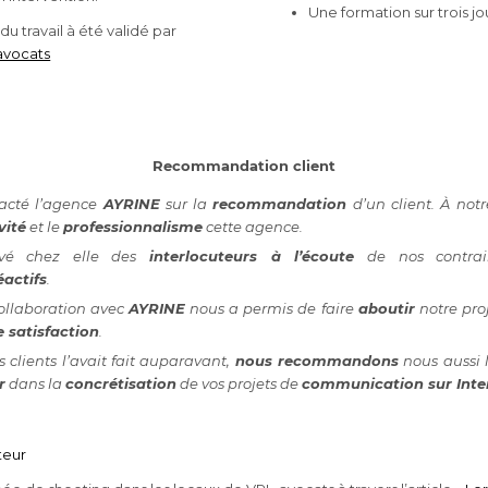
Une formation sur trois jo
u travail à été validé par
 avocats
Recommandation client
acté l’agence
AYRINE
sur la
recommandation
d’un client. À not
vité
et le
professionnalisme
cette agence.
uvé chez elle des
interlocuteurs à l’écoute
de nos contrai
éactifs
.
ollaboration avec
AYRINE
nous a permis de faire
aboutir
notre proj
e satisfaction
.
clients l’avait fait auparavant,
nous recommandons
nous aussi 
r
dans la
concrétisation
de vos projets de
communication sur Inte
teur