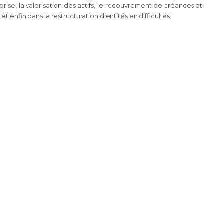
prise, la valorisation des actifs, le recouvrement de créances et
 enfin dans la restructuration d’entités en difficultés.
Mettre en place une i
visuelle forte.