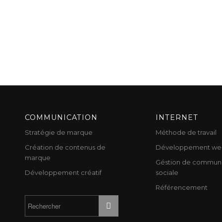
COMMUNICATION
INTERNET
Stratégie de marque
Méthode de travail
Création de contenus de
Développement we
marque
Géstion de communi
Développement créatif
sociale
Référencement