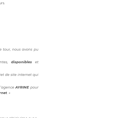
urs.
re tour, nous avons pu
ntes,
disponibles
et
et de site internet qui
l’agence
AYRINE
pour
rnet
. »