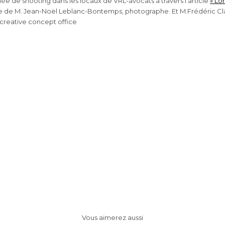
e de shooting dans les locaux de VRL-avocats à travers l’article
« Lo
 de M. Jean-Noël Leblanc-Bontemps, photographe. Et M.Frédéric Cla
 creative concept office
Vous aimerez aussi