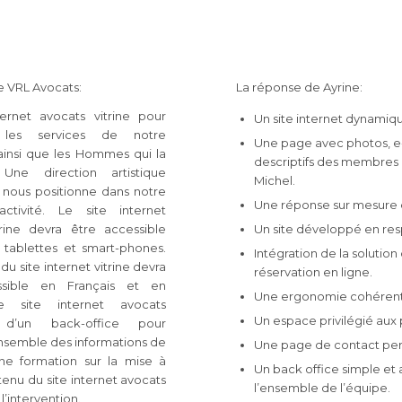
 VRL Avocats:
La réponse de Ayrine:
ternet avocats vitrine pour
Un site internet dynamiq
 les services de notre
Une page avec photos, e-
ainsi que les Hommes qui la
descriptifs des membres 
Une direction artistique
Michel.
i nous positionne dans notre
Une réponse sur mesure 
activité. Le site internet
trine devra être accessible
Un site développé en res
 tablettes et smart-phones.
Intégration de la solution
u site internet vitrine devra
réservation en ligne.
ssible en Français et en
Une ergonomie cohérent
Le site internet avocats
Un espace privilégié aux 
 d’un back-office pour
ensemble des informations de
Une page de contact per
ne formation sur la mise à
Un back office simple et 
tenu du site internet avocats
l’ensemble de l’équipe.
’intervention.