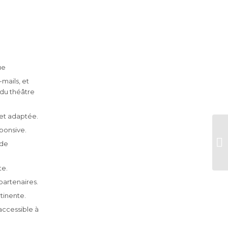
ue
mails, et
du théâtre
et adaptée.
ponsive.
 de
e.
partenaires.
tinente.
accessible à