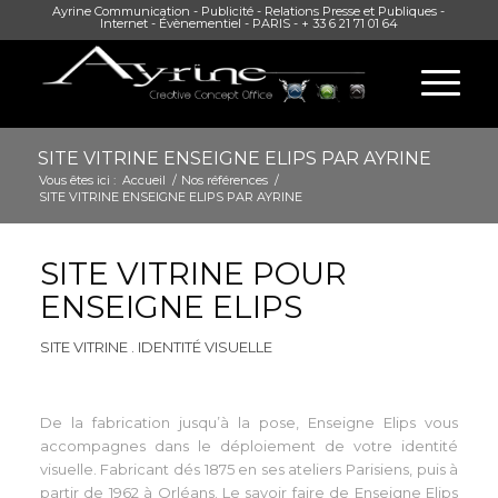
Ayrine Communication - Publicité - Relations Presse et Publiques -
Internet - Évènementiel - PARIS - + 33 6 21 71 01 64
SITE VITRINE ENSEIGNE ELIPS PAR AYRINE
Vous êtes ici :
Accueil
/
Nos références
/
SITE VITRINE ENSEIGNE ELIPS PAR AYRINE
SITE VITRINE POUR
ENSEIGNE ELIPS
SITE VITRINE . IDENTITÉ VISUELLE
De la fabrication jusqu’à la pose, Enseigne Elips vous
accompagnes dans le déploiement de votre identité
visuelle. Fabricant dés 1875 en ses ateliers Parisiens, puis à
partir de 1962 à Orléans. Le savoir faire de Enseigne Elips