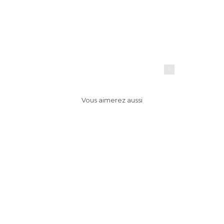
Elips / site vitrine par
Ayrine
ayrine
Vous aimerez aussi