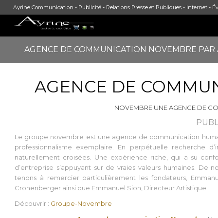
Ayrine Communication - Publicité - Relations Presse et Publiques - Internet - Év
AGENCE DE COMMUNICATION NOVEMBRE PAR 
AGENCE DE COMMUN
NOVEMBRE UNE AGENCE DE CO
PUBL
Le groupe novembre est une agence de communication humaine
professionnalisme exemplaire. En perpétuelle recherche d’i
naturellement croisées. Une expérience riche, qui a su conf
d’entreprise s’appuyant sur de vraies valeurs humaines. De n
tenons à remercier particulièrement les fondateurs, Emmanu
Cronenberger ainsi que Emmanuel Sion, Directeur Artistique.
Découvrir :
Groupe-Novembre