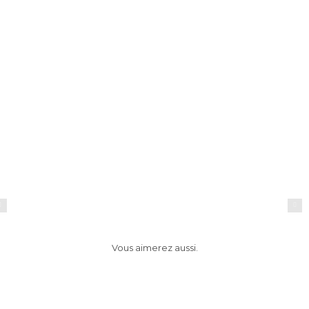
Sensaï The Cream par Ayrine
Ayrine
Vous aimerez aussi.