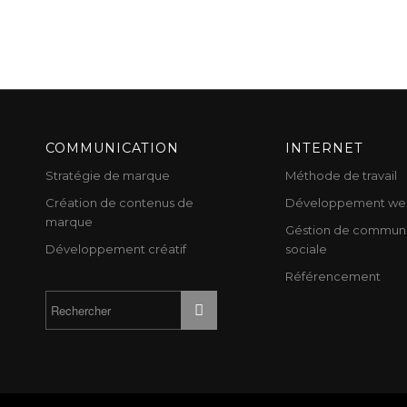
COMMUNICATION
INTERNET
Stratégie de marque
Méthode de travail
Création de contenus de
Développement we
marque
Géstion de communi
Développement créatif
sociale
Référencement