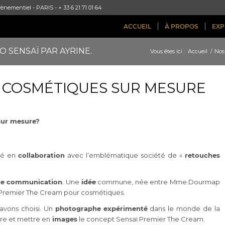
ènementiel - PARIS - + 33 6 21 71 01 64
ACCUEIL
À PROPOS
EXP
SENSAÏ PAR AYRINE.
Vous êtes ici :
Accueil
/
Nos
 COSMÉTIQUES SUR MESURE
sur mesure?
isé en
collaboration
avec l’emblématique société de «
retouches
e communication
. Une
idée
commune, née entre Mme.Dourmap
ï Premier The Cream pour cosmétiques.
 avons choisi. Un
photographe
expérimenté
dans le monde de la
uire et mettre en
images
le concept Sensaï Premier The Cream.