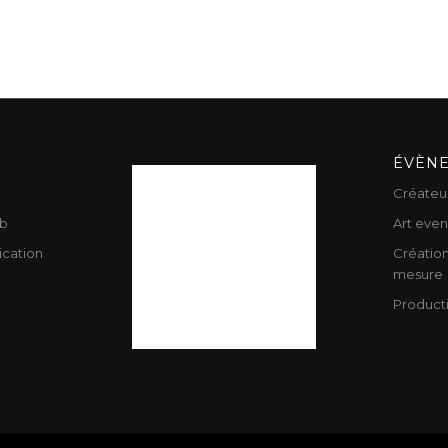
ÉVÈN
Créateu
b
Art even
cation
Création
mesure
Product