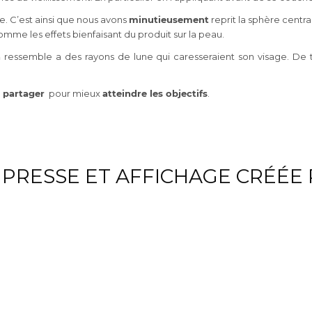
ne. C’est ainsi que nous avons
minutieusement
reprit la sphère centr
omme les effets bienfaisant du produit sur la peau.
n
ressemble a des rayons de lune qui caresseraient son visage. De t
e
partager
pour mieux
atteindre les objectifs
.
PRESSE ET AFFICHAGE CRÉÉE