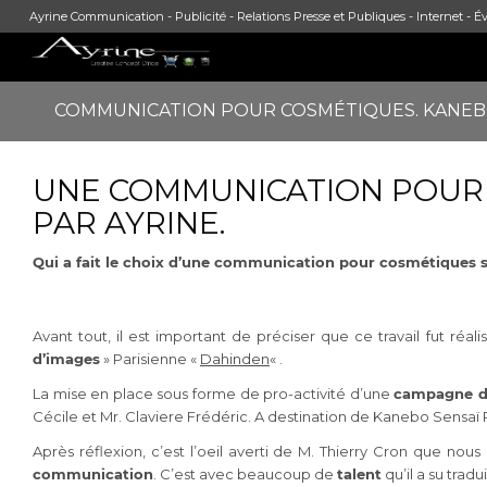
Ayrine Communication - Publicité - Relations Presse et Publiques - Internet - Év
COMMUNICATION POUR COSMÉTIQUES. KANEBO 
UNE COMMUNICATION POUR
PAR AYRINE.
Qui a fait le choix d’une communication pour cosmétiques 
Avant tout, il est important de préciser que ce travail fut réal
d’images
» Parisienne «
Dahinden
« .
La mise en place sous forme de pro-activité d’une
campagne d
Cécile et Mr. Claviere Frédéric. A destination de Kanebo Sensa
Après réflexion, c’est l’oeil averti de M. Thierry Cron que nous
communication
. C’est avec beaucoup de
talent
qu’il a su trad