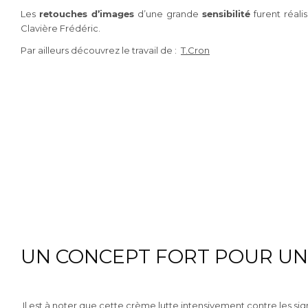
Les
retouches d’images
d’une grande
sensibilité
furent réali
Clavière Frédéric.
Par ailleurs découvrez le travail de :
T.Cron
UN CONCEPT FORT POUR UN
Il est à noter que cette crème lutte intensivement contre les sign