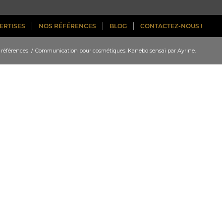
ERTISES
NOS RÉFÉRENCES
BLOG
CONTACTEZ-NOUS !
 références
/
Communication pour cosmétiques. Kanebo sensaï par Ayrine.