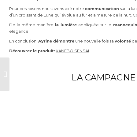
Pour ces raisons nous avons axé notre
communication
sur la lu
d’un croissant de Lune qui évolue au fur et a mesure de la nuit. C
De la même manière
la lumière
appliquée sur le
mannequi
élégance.
En conclusion,
Ayrine démontre
une nouvelle fois sa
volonté
d
Découvrez le produit:
KANEBO SENSAI
Leblanc-Bontemps
LA CAMPAGNE 
photographe