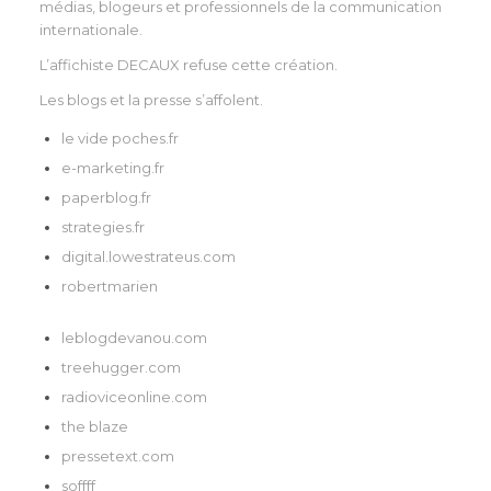
médias, blogeurs et professionnels de la communication
internationale.
L’affichiste DECAUX refuse cette création.
Les blogs et la presse s’affolent.
le vide poches.fr
e-marketing.fr
paperblog.fr
strategies.fr
digital.lowestrateus.com
robertmarien
leblogdevanou.com
treehugger.com
radioviceonline.com
the blaze
pressetext.com
soffff