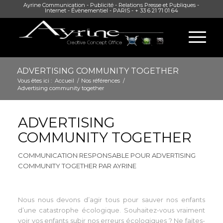
Ayrine Communication - Publicité - Relations Presse et Publiques -
Internet - Évènementiel - PARIS - + 33 6 21 71 01 64
ADVERTISING COMMUNITY TOGETHER
Vous êtes ici :
Accueil
/
Nos références
/
Advertising community together
ADVERTISING
COMMUNITY TOGETHER
COMMUNICATION RESPONSABLE POUR ADVERTISING
COMMUNITY TOGETHER PAR AYRINE
Nous nous devons d’agir tous pour sauver nos enfants
d’une catastrophe écologique. Souhaitez-vous vraiment
voir vos enfants subir nos erreurs écologiques ? Ne faites-