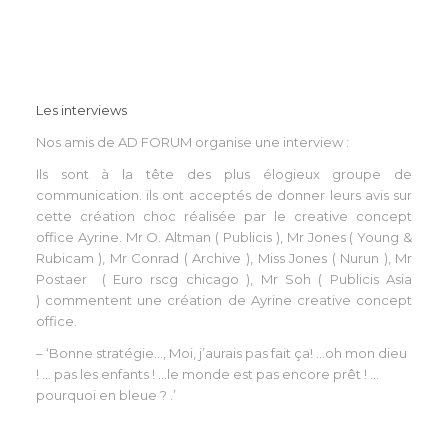
Les interviews
Nos amis de AD FORUM organise une interview :
Ils sont à la tête des plus élogieux groupe de
communication. ils ont acceptés de donner leurs avis sur
cette création choc réalisée par le creative concept
office Ayrine. Mr O. Altman ( Publicis ), Mr Jones ( Young &
Rubicam ), Mr Conrad ( Archive ), Miss Jones ( Nurun ), Mr
Postaer ( Euro rscg chicago ), Mr Soh ( Publicis Asia
) commentent une création de Ayrine creative concept
office.
– ‘Bonne stratégie…, Moi, j’aurais pas fait ça! …oh mon dieu
! … pas les enfants ! …le monde est pas encore prêt ! …
pourquoi en bleue ? .’