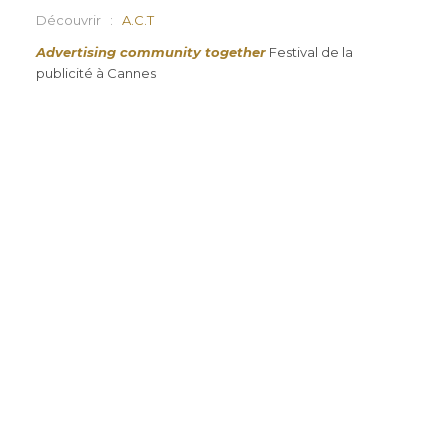
Découvrir :
A.C.T
Advertising community together
Festival de la
publicité à Cannes
Advertising Community together /
Communication responsable par
Ayrine