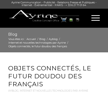
Ayrine Communication - Publicité - Relations Presse et Publiques -
Internet - Évènementiel - PARIS - + 33 6 21 71 01 64
Blog
Vous êtes ici :
Accueil
/
Blog
/
Ayblog
/
Internet et nouvelles technologies par Ayrine
/
Objets connectés, le futur doudou des français
OBJETS CONNECTÉS, LE
FUTUR DOUDOU DES
FRANÇAIS
AYBLOG
,
INTERNET ET NOUVELLES TECHNOLOGIES PAR AYRINE