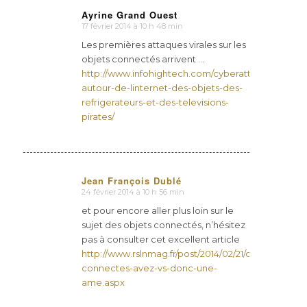
Ayrine Grand Ouest
17 février 2014 à 10 h 48 min
dit
:
Les premières attaques virales sur les
objets connectés arrivent …
http://www.infohightech.com/cyberattaque-
autour-de-linternet-des-objets-des-
refrigerateurs-et-des-televisions-
pirates/
Jean François Dublé
24 février 2014 à 10 h 56 min
dit
:
et pour encore aller plus loin sur le
sujet des objets connectés, n’hésitez
pas à consulter cet excellent article
http://www.rslnmag.fr/post/2014/02/21/objets-
connectes-avez-vs-donc-une-
ame.aspx