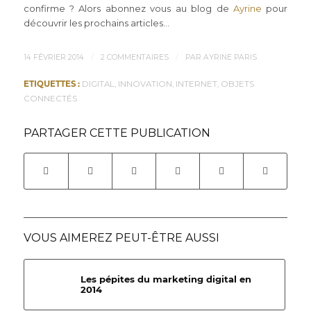
confirme ? Alors abonnez vous au blog de
Ayrine
pour
découvrir les prochains articles…
/
/
14 FÉVRIER 2014
2 COMMENTAIRES
PAR
AYRINE PARIS
ETIQUETTES :
DIGITAL
,
INNOVATION
,
INTERNET
,
OBJETS
CONNECTÉS
PARTAGER CETTE PUBLICATION
VOUS AIMEREZ PEUT-ÊTRE AUSSI
Les pépites du marketing digital en
2014