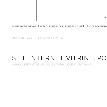
air
Vous avez aimé : Le Air Bonsaï où Bonsaï volant. Alors abonn
/
28 JANVIER 2016
PAR
AYRINE PARIS
SITE INTERNET VITRINE, P
AYBLOG
,
INTERNET ET NOUVELLES TECHNOLOGIES PAR AYRINE