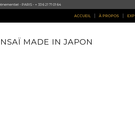
ènementiel - PARIS - + 33 6 21 71 01 64
ACCUEIL
À PROPOS
EXP
ONSAÏ MADE IN JAPON