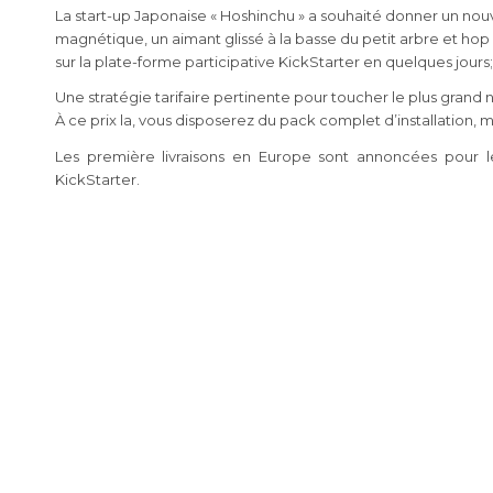
La start-up Japonaise « Hoshinchu » a souhaité donner un nouv
magnétique, un aimant glissé à la basse du petit arbre et hop ça
sur la plate-forme participative KickStarter en quelques jours; 
Une stratégie tarifaire pertinente pour toucher le plus grand n
À ce prix la, vous disposerez du pack complet d’installation, 
Les première livraisons en Europe sont annoncées pour 
KickStarter.