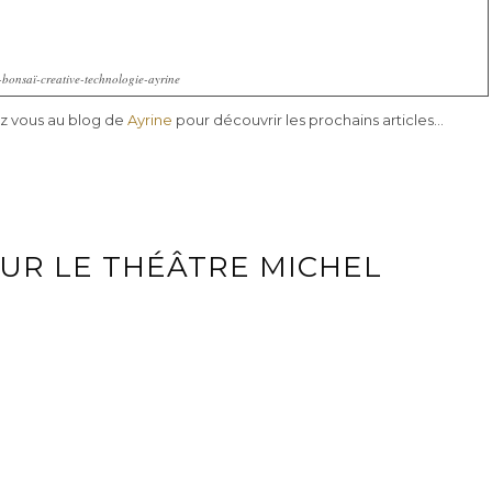
-bonsaï-creative-technologie-ayrine
ez vous au blog de
Ayrine
pour découvrir les prochains articles…
OUR LE THÉÂTRE MICHEL