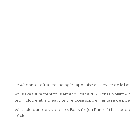
Le Air bonsaï, où la technologie Japonaise au service de la b
Vous avez surement tous entendu parlé du « Bonsaï volant » (ou
technologie et la créativité une dose supplémentaire de poés
Véritable « art de vivre », le « Bonsaï » (ou Pun-saï ) fut ad
siècle.