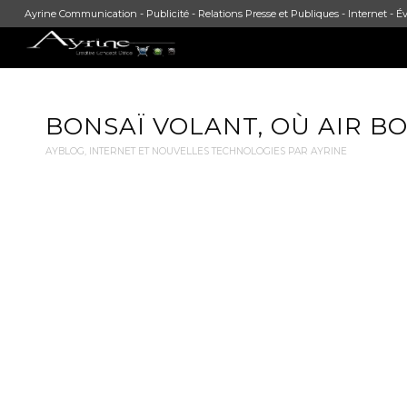
Ayrine Communication - Publicité - Relations Presse et Publiques - Internet - Év
BONSAÏ VOLANT, OÙ AIR B
AYBLOG
,
INTERNET ET NOUVELLES TECHNOLOGIES PAR AYRINE