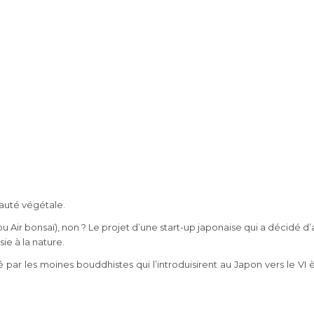
eauté végétale.
 Air bonsaï), non ? Le projet d’une start-up japonaise qui a décidé d’
ie à la nature.
opté par les moines bouddhistes qui l’introduisirent au Japon vers le V