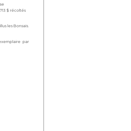
ase
 713 $ récoltés
lus les Bonsaïs.
exemplaire par