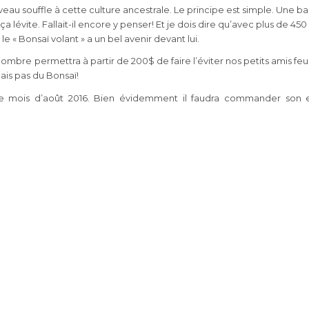
eau souffle à cette culture ancestrale. Le principe est simple. Une b
 lévite. Fallait-il encore y penser! Et je dois dire qu’avec plus de 450
le « Bonsaï volant » a un bel avenir devant lui.
ombre permettra à partir de 200$ de faire l’éviter nos petits amis feuil
mais pas du Bonsaï!
le mois d’août 2016. Bien évidemment il faudra commander son 