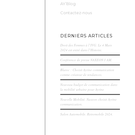
AY’Blog
Contactez-nous
DERNIERS ARTICLES
Droit des Femmes à l’IVG. Le 4 Mars
2024 est entré dans l’Histoire.
Conférence de presse NAXEON I AM.
Bluroc : Choisit Ayrine communication
comme créateur de tendances.
Nouveau budget de communication dans
la mobilité urbaine pour Ayrine
Nouvelle Mobilité. Naxeon choisit Ayrine
communication.
Salon Automobile. Retromobile 2024.