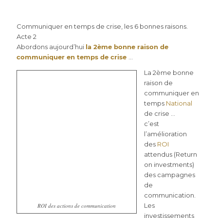
Communiquer en temps de crise, les 6 bonnes raisons.
Acte 2
Abordons aujourd’hui
la 2ème bonne raison de
communiquer en temps de crise
…
La 2ème bonne
raison de
communiquer en
temps
National
de crise …
c’est
l’amélioration
des
ROI
attendus (Return
on investments)
des campagnes
de
communication.
Les
ROI des actions de communication
investissements