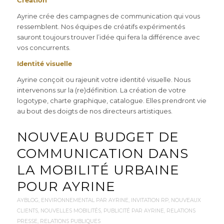
Création
Ayrine crée des campagnes de communication qui vous
ressemblent. Nos équipes de créatifs expérimentés
sauront toujours trouver l’idée qui fera la différence avec
vos concurrents.
Identité visuelle
Ayrine conçoit ou rajeunit votre identité visuelle. Nous
intervenons sur la (re)définition. La création de votre
logotype, charte graphique, catalogue. Elles prendront vie
au bout des doigts de nos directeurs artistiques.
NOUVEAU BUDGET DE
COMMUNICATION DANS
LA MOBILITÉ URBAINE
POUR AYRINE
AYBLOG
,
ENVIRONNEMENTAL PAR AYRINE
,
INVITATION RP
,
NOUVEAUX
CLIENTS
,
NOUVELLES MOBILITÉS
,
PUBLICITÉ PAR AYRINE
,
RELATIONS
PRESSE
,
RELATIONS PUBLIQUES