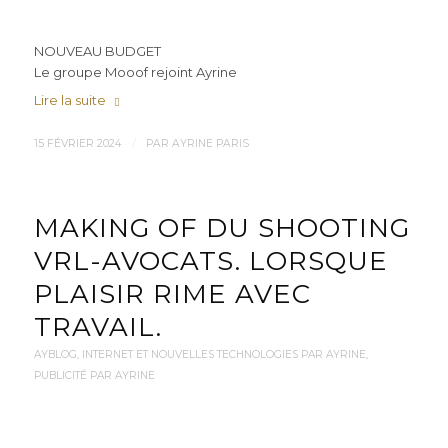
NOUVEAU BUDGET
Le groupe Mooof rejoint Ayrine
Lire la suite
/
15 FÉVRIER 2024
PAR
AYRINE PARIS
MAKING OF DU SHOOTING
VRL-AVOCATS. LORSQUE
PLAISIR RIME AVEC
TRAVAIL.
AYBLOG
,
INTERNET ET NOUVELLES TECHNOLOGIES PAR AYRINE
,
PUBLICITÉ PAR AYRINE