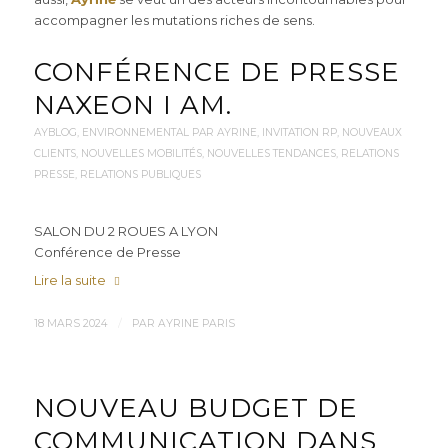
accompagner les mutations riches de sens.
CONFÉRENCE DE PRESSE
NAXEON I AM.
AYBLOG
,
ENVIRONNEMENTAL PAR AYRINE
,
INVITATION RP
,
NOUVEAUX
CLIENTS
,
NOUVELLES MOBILITÉS
,
NOUVELLES TENDANCES
,
RELATIONS
PRESSE
,
RELATIONS PUBLIQUES
SALON DU 2 ROUES A LYON
Conférence de Presse
Lire la suite
/
18 MARS 2024
PAR
AYRINE PARIS
NOUVEAU BUDGET DE
COMMUNICATION DANS