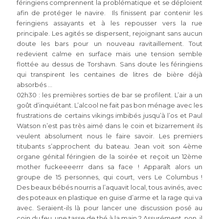
féringiens comprennent la problématique et se déploient
afin de protéger le navire. Ils finissent par contenir les
feringiens assayants et à les repousser vers la rue
principale. Les agités se dispersent, rejoignant sans aucun
doute les bars pour un nouveau ravitaillement. Tout
redevient calme en surface mais une tension semble
flottée au dessus de Torshavn. Sans doute les féringiens
qui transpirent les centaines de litres de bière déjà
absorbés …
02h30 : les premières sorties de bar se profilent. L’air a un
goût d’inquiétant. L’alcool ne fait pas bon ménage avec les
frustrations de certains vikings imbibés jusqu’à l’os et Paul
Watson n’est pas très aimé dans le coin et bizarrement ils
veulent absolument nous le faire savoir. Les premiers
titubants s’approchent du bateau. Jean voit son 4ème
organe génital féringien de la soirée et reçoit un 12ème
mother fuckeeeerrr dans sa face ! Apparaît alors un
groupe de 15 personnes, qui court, vers Le Columbus !
Des beaux bébés nourris a l’aquavit local, tous avinés, avec
des poteaux en plastique en guise d’arme et la rage qui va
avec. Seraient-ils là pour lancer une discussion posé au
coin du feu, une tasse de thé à la main ? Assurément, non, il