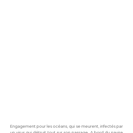
Engagement pour les océans, qui se meurent, infectés par
un virus qui détruit tout sur son passage. A bord du navire