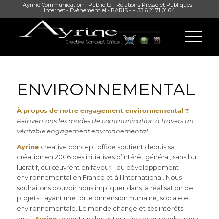
Ayrine Communication - Publicité - Relations Presse et Publiques -
Internet - Évènementiel - PARIS - + 33 6 21 71 01 64
ENVIRONNEMENTAL
À propos de notre engagement environnemental ?
Réinventons les modes de communication à travers un
véritable engagement environnemental.
Ayrine
creative concept office soutient depuis sa
création en 2006 des initiatives d’intérêt général, sans but
lucratif, qui œuvrent en faveur du développement
environnemental en France et à l’International. Nous
souhaitons pouvoir nous impliquer dans la réalisation de
projets ayant une forte dimension humaine, sociale et
environnementale. Le monde change et ses intérêts
aussi,
Ayrine
se veut un des acteurs incontournables pour