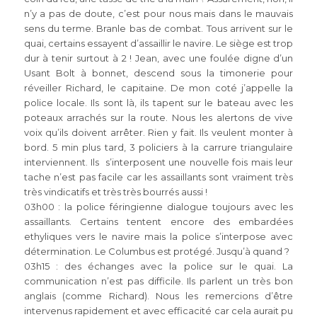
n’y a pas de doute, c’est pour nous mais dans le mauvais
sens du terme. Branle bas de combat. Tous arrivent sur le
quai, certains essayent d’assaillir le navire. Le siège est trop
dur à tenir surtout à 2 ! Jean, avec une foulée digne d’un
Usant Bolt à bonnet, descend sous la timonerie pour
réveiller Richard, le capitaine. De mon coté j’appelle la
police locale. Ils sont là, ils tapent sur le bateau avec les
poteaux arrachés sur la route. Nous les alertons de vive
voix qu’ils doivent arrêter. Rien y fait. Ils veulent monter à
bord. 5 min plus tard, 3 policiers à la carrure triangulaire
interviennent. Ils s’interposent une nouvelle fois mais leur
tache n’est pas facile car les assaillants sont vraiment très
très vindicatifs et très très bourrés aussi !
03h00 : la police féringienne dialogue toujours avec les
assaillants. Certains tentent encore des embardées
ethyliques vers le navire mais la police s’interpose avec
détermination. Le Columbus est protégé. Jusqu’à quand ?
03h15 : des échanges avec la police sur le quai. La
communication n’est pas difficile. Ils parlent un très bon
anglais (comme Richard). Nous les remercions d’être
intervenus rapidement et avec efficacité car cela aurait pu