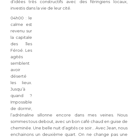
d’idées très constructifs avec des féringiens locaux,
investis dans la vie de leur cité.
04h00 : le
calme est
revenu sur
la capitale
des îles
Féroé. Les
agités
semblent
avoir
déserté
les lieux.
Jusqu’à
quand ?
Impossible
de dormir,
l’adrénaline sillonne encore dans mes veines. Nous
sommes tous debout, avec un bon café chaud en guise de
cheminée. Une belle nuit d’agités ce soir… Avec Jean, nous
enchainons un deuxième quart. On ne change pas une