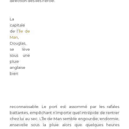
direction des îles Féroé.
La
capitale
de l’
île de
Man
,
Douglas,
se lève
sous une
pluie
anglaise
bien
reconnaissable. Le port est assommé par les rafales
battantes, empêchant n’importe quel intrépide de rentrer
chez lui au sec. L’île de Man semble engourdie, endormie,
ensevelie sous la pluie alors que quelques heures