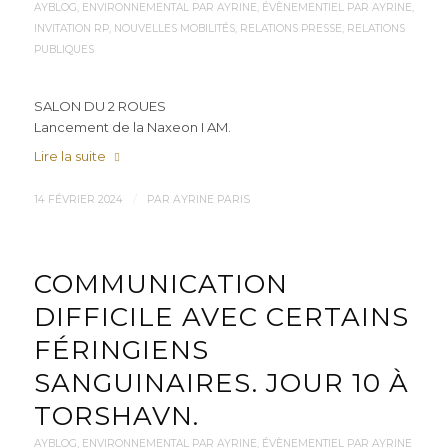
AYBLOG
,
ENVIRONNEMENTAL PAR AYRINE
,
ÉVÈNEMENTIEL PAR AYRINE
,
INVITATION RP
,
NOUVELLES MOBILITÉS
,
RELATIONS PRESSE
,
RELATIONS
PUBLIQUES
SALON DU 2 ROUES
Lancement de la Naxeon I AM.
Lire la suite
/
14 FÉVRIER 2024
PAR
AYRINE PARIS
COMMUNICATION
DIFFICILE AVEC CERTAINS
FÉRINGIENS
SANGUINAIRES. JOUR 10 À
TORSHAVN.
AYBLOG
,
ENVIRONNEMENTAL PAR AYRINE
,
ÉVÈNEMENTIEL PAR AYRINE