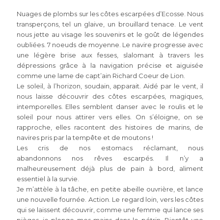
Nuages de plombs sur les côtes escarpées d’Ecosse. Nous
transperçons, tel un glaive, un brouillard tenace. Le vent
nous jette au visage les souvenirs et le goût de légendes
oubliées. 7 noeuds de moyenne. Le navire progresse avec
une légère brise aux fesses, slalomant à travers les
dépressions grâce à la navigation précise et aiguisée
comme une lame de capt’ain Richard Coeur de Lion.
Le soleil, à l’horizon, soudain, apparait. Aidé par le vent, il
nous laisse découvrir des côtes escarpées, magiques,
intemporelles. Elles semblent danser avec le roulis et le
soleil pour nous attirer vers elles. On s’éloigne, on se
rapproche, elles racontent des histoires de marins, de
navires pris par la tempête et de moutons !
Les cris de nos estomacs réclamant, nous
abandonnons nos rêves escarpés. Il n’y a
malheureusement déjà plus de pain à bord, aliment
essentiel à la survie.
Je m’attèle à la tâche, en petite abeille ouvrière, et lance
une nouvelle fournée. Action. Le regard loin, vers les côtes
qui se laissent découvrir, comme une femme qui lance ses