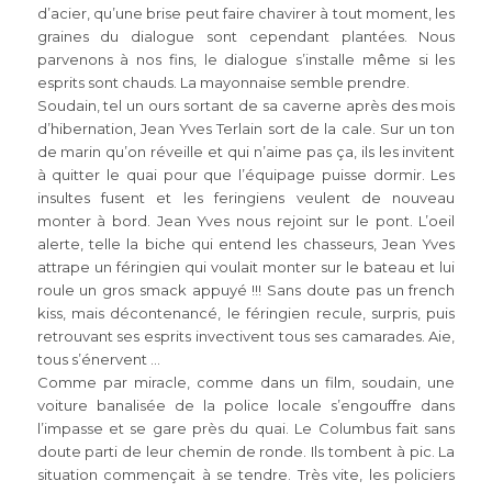
d’acier, qu’une brise peut faire chavirer à tout moment, les
graines du dialogue sont cependant plantées. Nous
parvenons à nos fins, le dialogue s’installe même si les
esprits sont chauds. La mayonnaise semble prendre.
Soudain, tel un ours sortant de sa caverne après des mois
d’hibernation, Jean Yves Terlain sort de la cale. Sur un ton
de marin qu’on réveille et qui n’aime pas ça, ils les invitent
à quitter le quai pour que l’équipage puisse dormir. Les
insultes fusent et les feringiens veulent de nouveau
monter à bord. Jean Yves nous rejoint sur le pont. L’oeil
alerte, telle la biche qui entend les chasseurs, Jean Yves
attrape un féringien qui voulait monter sur le bateau et lui
roule un gros smack appuyé !!! Sans doute pas un french
kiss, mais décontenancé, le féringien recule, surpris, puis
retrouvant ses esprits invectivent tous ses camarades. Aie,
tous s’énervent …
Comme par miracle, comme dans un film, soudain, une
voiture banalisée de la police locale s’engouffre dans
l’impasse et se gare près du quai. Le Columbus fait sans
doute parti de leur chemin de ronde. Ils tombent à pic. La
situation commençait à se tendre. Très vite, les policiers