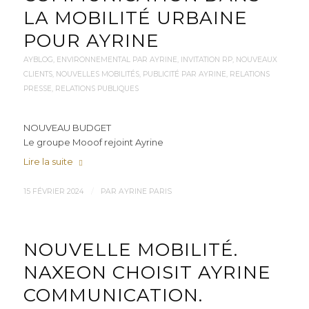
LA MOBILITÉ URBAINE
POUR AYRINE
AYBLOG
,
ENVIRONNEMENTAL PAR AYRINE
,
INVITATION RP
,
NOUVEAUX
CLIENTS
,
NOUVELLES MOBILITÉS
,
PUBLICITÉ PAR AYRINE
,
RELATIONS
PRESSE
,
RELATIONS PUBLIQUES
NOUVEAU BUDGET
Le groupe Mooof rejoint Ayrine
Lire la suite
/
15 FÉVRIER 2024
PAR
AYRINE PARIS
NOUVELLE MOBILITÉ.
NAXEON CHOISIT AYRINE
COMMUNICATION.