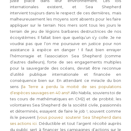
juste place dans leur environnement. Les lois
internationales existent, et Sea Shepherd
intervient toujours dans le respect de ces dernières, mais
malheureusement les moyens sont absents pour les faire
appliquer sur le terrain. Nos mers sont tous les jours le
terrain de jeu de légions barbares destructrices de nos
écosystèmes. Il fallait bien que quelqu’un s’y colle. Je ne
voudrai pas que l’on me poursuive en justice pour non
assistance à espèce en danger ! Il faut bien enrayer
l’hémorragie et l’association Sea Shepherd (comme
d’autres dailleurs), forte de ses engagements multiples
pour la sauvegarde des océans, devrait être reconnue
d’utilité publique internationale et financée en
conséquence bien sur. En attendant ce miracle du bon
sens (
la Terre a perdu la moitié de ses populations
d’espèces sauvages en 40 ans!!
Allo Nabila, souviens toi de
tes cours de mathématiques en CM2) et de probité; les
volontaires Sea Shepherd de la société civile, passionnés
et déterminés, essayent de faire le job !, souvent comme
ils le peuvent (
vous pouvez soutenir Sea Shepherd dans
ses actions ici
. Déductible et tout l’argent récolté auprès
du public sert à financer les campagnes d’actions sur le