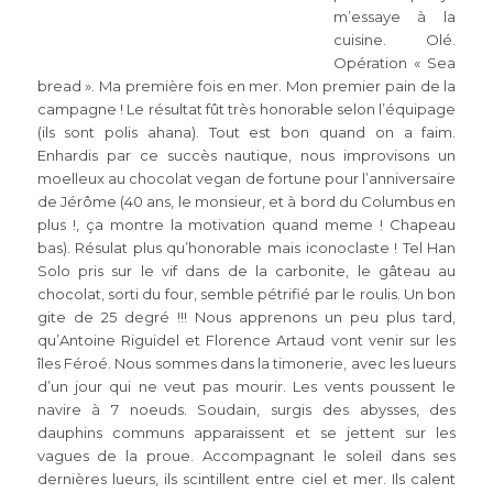
m’essaye à la
cuisine. Olé.
Opération « Sea
bread ». Ma première fois en mer. Mon premier pain de la
campagne ! Le résultat fût très honorable selon l’équipage
(ils sont polis ahana). Tout est bon quand on a faim.
Enhardis par ce succès nautique, nous improvisons un
moelleux au chocolat vegan de fortune pour l’anniversaire
de Jérôme (40 ans, le monsieur, et à bord du Columbus en
plus !, ça montre la motivation quand meme ! Chapeau
bas). Résulat plus qu’honorable mais iconoclaste ! Tel Han
Solo pris sur le vif dans de la carbonite, le gâteau au
chocolat, sorti du four, semble pétrifié par le roulis. Un bon
gite de 25 degré !!! Nous apprenons un peu plus tard,
qu’Antoine Riguidel et Florence Artaud vont venir sur les
îles Féroé. Nous sommes dans la timonerie, avec les lueurs
d’un jour qui ne veut pas mourir. Les vents poussent le
navire à 7 noeuds. Soudain, surgis des abysses, des
dauphins communs apparaissent et se jettent sur les
vagues de la proue. Accompagnant le soleil dans ses
dernières lueurs, ils scintillent entre ciel et mer. Ils calent