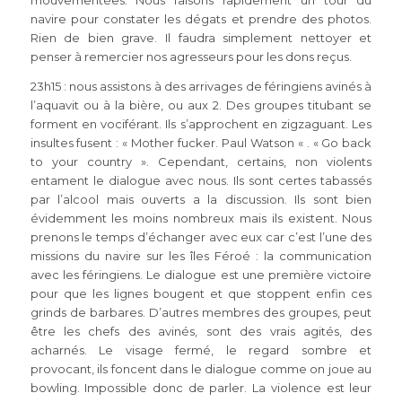
mouvementées. Nous faisons rapidement un tour du
navire pour constater les dégats et prendre des photos.
Rien de bien grave. Il faudra simplement nettoyer et
penser à remercier nos agresseurs pour les dons reçus.
23h15 : nous assistons à des arrivages de féringiens avinés à
l’aquavit ou à la bière, ou aux 2. Des groupes titubant se
forment en vociférant. Ils s’approchent en zigzaguant. Les
insultes fusent : « Mother fucker. Paul Watson « . « Go back
to your country ». Cependant, certains, non violents
entament le dialogue avec nous. Ils sont certes tabassés
par l’alcool mais ouverts a la discussion. Ils sont bien
évidemment les moins nombreux mais ils existent. Nous
prenons le temps d’échanger avec eux car c’est l’une des
missions du navire sur les îles Féroé : la communication
avec les féringiens. Le dialogue est une première victoire
pour que les lignes bougent et que stoppent enfin ces
grinds de barbares. D’autres membres des groupes, peut
être les chefs des avinés, sont des vrais agités, des
acharnés. Le visage fermé, le regard sombre et
provocant, ils foncent dans le dialogue comme on joue au
bowling. Impossible donc de parler. La violence est leur