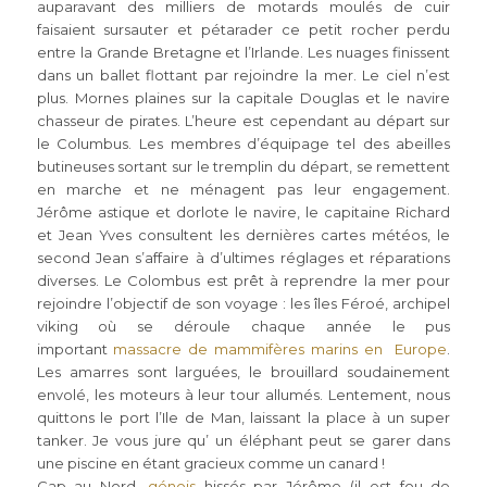
auparavant des milliers de motards moulés de cuir
faisaient sursauter et pétarader ce petit rocher perdu
entre la Grande Bretagne et l’Irlande. Les nuages finissent
dans un ballet flottant par rejoindre la mer. Le ciel n’est
plus. Mornes plaines sur la capitale Douglas et le navire
chasseur de pirates. L’heure est cependant au départ sur
le Columbus. Les membres d’équipage tel des abeilles
butineuses sortant sur le tremplin du départ, se remettent
en marche et ne ménagent pas leur engagement.
Jérôme astique et dorlote le navire, le capitaine Richard
et Jean Yves consultent les dernières cartes météos, le
second Jean s’affaire à d’ultimes réglages et réparations
diverses. Le Colombus est prêt à reprendre la mer pour
rejoindre l’objectif de son voyage : les îles Féroé, archipel
viking où se déroule chaque année le pus
important
massacre de mammifères marins en Europe
.
Les amarres sont larguées, le brouillard soudainement
envolé, les moteurs à leur tour allumés. Lentement, nous
quittons le port l’Ile de Man, laissant la place à un super
tanker. Je vous jure qu’ un éléphant peut se garer dans
une piscine en étant gracieux comme un canard !
Cap au Nord,
génois
hissés par Jérôme (il est fou de