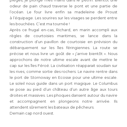
pièges, je plonge mes mains dans le pétrin. Bientôt une
odeur de pain chaud traverse le pont et une partie de
l’océan. Le four livre enfin sa madeleine de Proust
à l’équipage. Les sourires sur les visages se perdent entre
les bouchées. C’est ma tournée !
Après ce frugal en-cas, Richard, en marin accompli aux
règles de courtoisies maritimes, se lance dans la
construction d’un pavillon de courtoisie en prévision du
débarquement sur les îles féringiennes. La route se
précise et nous livre un goût de « j’arrive bientôt ». Nous
approchons de notre ultime escale avant de mettre le
cap sur les îles Féroé. La civilisation réapparait soudain sur
les rives, comme sortie des rochers. Le navire rentre dans
le port de Stornoway en Ecosse pour une ultime escale.
Le soleil nous guide dans un port magique. Le Columbus
se pose au pied d’un château d’un autre âge aux tours
droites et massives. Les phoques dansent autour du navire
et accompagnent en plongeons notre arrivée. Ils
attendent sûrement les bateaux de pêcheurs.
Demain cap nord ouest.