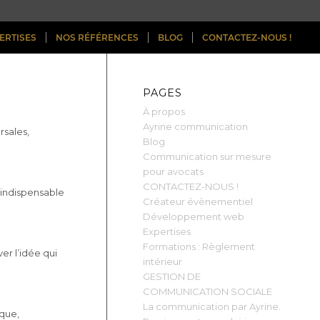
ERTISES
NOS RÉFÉRENCES
BLOG
CONTACTEZ-NOUS !
PAGES
À propos
Ayrine communication
rsales,
Blog
Communication sur mesure
pour avocats
CONTACTEZ-NOUS !
 indispensable
Créateur évènementiel
Développement web
Expertises
Formations : Règlement
r l’idée qui
intérieur
GESTION DE
COMMUNICATION SOCIALE
La communication par Ayrine.
ique,