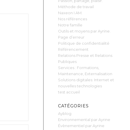
Passion, partage, plaisir.
Méthode de travail
Naxeon I AM.
Nos références
Notre famille
Outils et moyens par Ayrine.
Page d’erreur
Politique de confidentialité
Référencement
Relations Presse et Relations
Publiques
Services : Formations,
Maintenance, Externalisation
Solutions digitales: Internet et
nouvelles technologies
test accueil
CATÉGORIES
Ayblog
Environnemental par Ayrine
Évènementiel par Ayrine