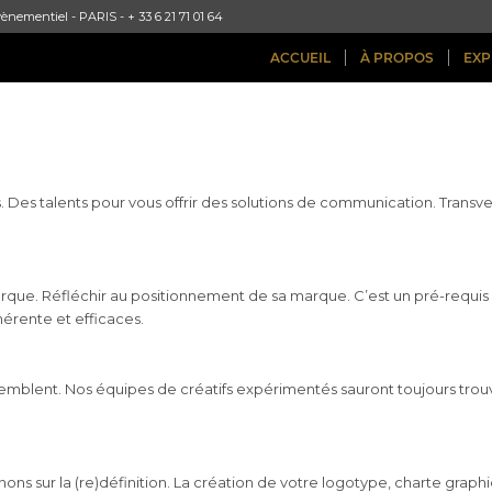
ènementiel - PARIS - + 33 6 21 71 01 64
ACCUEIL
À PROPOS
EXP
. Des talents pour vous offrir des solutions de communication. Transve
rque. Réfléchir au positionnement de sa marque. C’est un pré-requis
érente et efficaces.
blent. Nos équipes de créatifs expérimentés sauront toujours trouve
enons sur la (re)définition. La création de votre logotype, charte graph